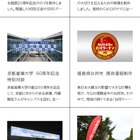
北就航20周年記念のロゴを制作しま
の大切さを伝えるための映像を制作
した。関連したWEB広告やSNSプロ
しました。 普段からお口のケアには気
モーションも実施。 バリエーションと
を使っている方だという「Bloome
して札幌-台北就航20周年ロゴも制
Channel」の3人。そんな3人が歯科
作しました。
医師の伊藤先生から”お…
京都産業大学 60周年記念
福島県白河市 提供番組制作
特別対談
京都産業大学の創立60周年を記念
東日本大震災の影響で大きな打撃を
して、京都にゆかりのある俳優、内藤
受け、今なお復興途中の白河市。その
剛志さんがキャンパスを訪れ、在間敬
中で、地域の誇りである「白河ラーメ
子学長と京都で学ぶ面白さや文理融
ン」を通じて、地元の魅力や復興の様
合が生みだす力について語り合いま
子を発信する番組を制作しました。 白
した。対談のもようを伝える映像と
河ラーメンを自作するほど地元愛…
WE…