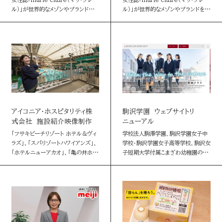
ル）」が世界的なメゾンやブランドを特
ル）」が世界的なメゾンやブランドを特
集する番組「marie claire TV」。
集する番組「marie claire TV」。
フランスのハイジュエリーメゾン
第１弾はルイ･ヴィトンを特集。ブラン
ショー…
ド…
アイコニア・ホスピタリティ株
駒沢学園 ウェブサイトリ
式会社 施設紹介映像制作
ニューアル
「フサキビーチリゾート ホテル＆ヴィ
学校法人駒澤学園、駒沢学園女子中
ラズ」、「スパリゾートハワイアンズ」、
学校・駒沢学園女子高等学校、駒沢女
「ホテルニューアカオ」、「亀の井ホテ
子短期大学付属こまざわ幼稚園の3
ル 塩原 ワンちゃんの宿」の紹介映像
サイトのTOPページリニューアルを
を制作しました。 アイコニア・ホスピ
担当。それぞれ情報の探しやすさを
タリティの新ロイヤ…
第一にサイト構成を整理し、イベント
や…