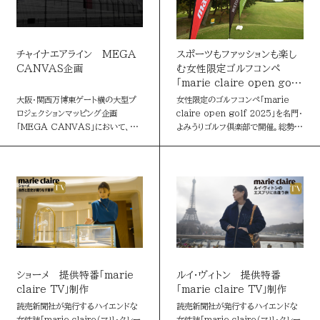
チャイナエアライン MEGA
スポーツもファッションも楽し
CANVAS企画
む女性限定ゴルフコンペ
「marie claire open golf
2025」
大阪・関西万博東ゲート横の大型プ
女性限定のゴルフコンペ「marie
ロジェクションマッピング企画
claire open golf 2025」を名門・
「MEGA CANVAS」において、
よみうりゴルフ倶楽部で開催。総勢
チャイナエアラインと連動したプロ
120名を超えるゴルファーが華やかな
モーション映像を投影。梅の花に彩ら
ゴルフウェアで装い、秋空の下でプ
れた飛行機が、万博の夜空を飾りまし
レーを楽しん…
た。
ショーメ 提供特番「marie
ルイ･ヴィトン 提供特番
claire TV」制作
「marie claire TV」制作
読売新聞社が発行するハイエンドな
読売新聞社が発行するハイエンドな
女性誌「marie claire（マリ・クレー
女性誌「marie claire（マリ・クレー