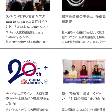
絞り込む
お問い合わせ
スペイン料理や文化を学ぶ
日本酒造組合中央会 提供番
読売マーケティング賞
marie claire会員向けイベ
組制作
条件クリア
DOWNLOADS
ント 「Gastronomy of
Spain～食と旅のクロストー
資料ダウンロード
スペイン大使館観光部とmarie
日本酒や本格焼酎の文化として受け
読売広告大賞
ク～」
claireによるイベント
継がれてきた「伝統的酒造り」を特集
「Gastronomy of Spain～食と
する番組を制作しました。 カルパッ
旅のクロストーク」を東京・大手町で
チョや和牛と日本酒、アヒージョと焼
NEWSLETTER
開催。読者とより深くつながる取り組
酎など、楽しみ方も多様になってきた
読売出版広告賞
みとして展開しているメンバ…
國酒。麹の働きを生かし酒を醸す
ニュースレター
そ…
読売・日テレ アドバタイザー・オブ・ザ・イヤー
English
チャイナエアライン 大阪（関
厚生労働省 「教えてくださ
空）ー台北就航20周年記念ロ
い！”お口の健康”」映像制作
ゴ制作
チャイナエアラインの大阪（関空）-台
厚生労働省のお口のケアや歯科健診