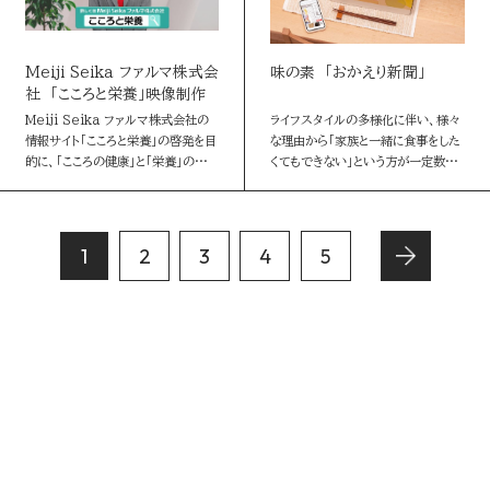
Meiji Seika ファルマ株式会
味の素 「おかえり新聞」
社 「こころと栄養」映像制作
Meiji Seika ファルマ株式会社の
ライフスタイルの多様化に伴い、様々
情報サイト「こころと栄養」の啓発を目
な理由から「家族と一緒に食事をした
的に、「こころの健康」と「栄養」の関係
くてもできない」という方が一定数い
について紹介する動画を制作しまし
ます。そんな方にも、“共食”がもたら
た。 アンケート調査の結果や専門家
す「家族との心の繋がり」「家族とのコ
へのインタビュー、…
ミュニケーション」を体験で…
1
2
3
4
5