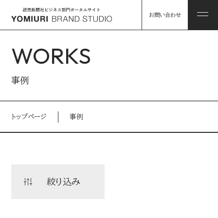
お問い合わせ
WORKS
ABOUT
事例
私たちについて
トップページ
事例
HINTS
私たちについて トップ
課題解決のヒント
コンソーシアム企業・パートナー
WORKS
絞り込み
事例
読売グループのリソース