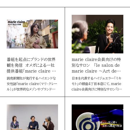
ALL
クリエイティブ
動画・テレビ番組
LINEUP
Webサイト
IP・キャラクター
イベント・体験
企画・イベント
メディアプランニング
データマーケティング
MEDIA
ブランディング
プロモーション
ソーシャルデザイン
PR・SNS
媒体・広告メニュー
リサーチ・分析
番組を起点にブランドの世界
marie claire会員向けの特
観を発信 オメガによる一社
別なサロン 「le salon de
新聞
提供番組「marie claire TV
marie claire ～Art de
～オメガ 時を刻む真髄～」
Vivre～」
デジタル広告配信
新聞
デジタル
marie claire
若年層
読売新聞社が発行するハイエンドな
日本を代表するハイジュエラー「ミキ
女性誌「marie claire（マリ・クレー
モト」の銀座4丁目本店にて、marie
ファミリー
シニア
BtoB
社会課題
デジタル
ル）」が世界的なメゾンやブランドを特
claire会員向けに特別なサロン「le
集する番組「marie claire TV」。
salon de marie claire ～Art
AWARD
学び
カルチャー
ラグジュアリー
今回はスイスの時計ブランド「オメ
de Vivre～」を開催しま…
ガ」を特…
読売新聞の広告賞
ターゲットメディア
CONTACT
読売新聞の広告賞 トップ