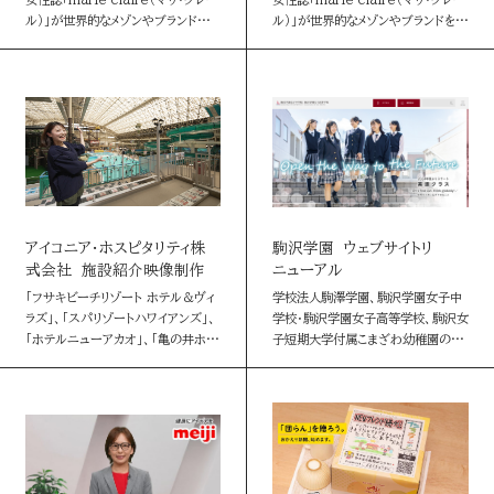
ル）」が世界的なメゾンやブランドを特
ル）」が世界的なメゾンやブランドを特
集する番組「marie claire TV」。
集する番組「marie claire TV」。
フランスのハイジュエリーメゾン
第１弾はルイ･ヴィトンを特集。ブラン
ショー…
ド…
アイコニア・ホスピタリティ株
駒沢学園 ウェブサイトリ
式会社 施設紹介映像制作
ニューアル
「フサキビーチリゾート ホテル＆ヴィ
学校法人駒澤学園、駒沢学園女子中
ラズ」、「スパリゾートハワイアンズ」、
学校・駒沢学園女子高等学校、駒沢女
「ホテルニューアカオ」、「亀の井ホテ
子短期大学付属こまざわ幼稚園の3
ル 塩原 ワンちゃんの宿」の紹介映像
サイトのTOPページリニューアルを
を制作しました。 アイコニア・ホスピ
担当。それぞれ情報の探しやすさを
タリティの新ロイヤ…
第一にサイト構成を整理し、イベント
や…