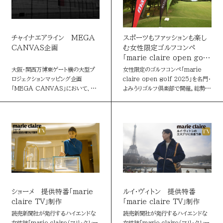
チャイナエアライン MEGA
スポーツもファッションも楽し
CANVAS企画
む女性限定ゴルフコンペ
「marie claire open golf
2025」
大阪・関西万博東ゲート横の大型プ
女性限定のゴルフコンペ「marie
ロジェクションマッピング企画
claire open golf 2025」を名門・
「MEGA CANVAS」において、
よみうりゴルフ倶楽部で開催。総勢
チャイナエアラインと連動したプロ
120名を超えるゴルファーが華やかな
モーション映像を投影。梅の花に彩ら
ゴルフウェアで装い、秋空の下でプ
れた飛行機が、万博の夜空を飾りまし
レーを楽しん…
た。
ショーメ 提供特番「marie
ルイ･ヴィトン 提供特番
claire TV」制作
「marie claire TV」制作
読売新聞社が発行するハイエンドな
読売新聞社が発行するハイエンドな
女性誌「marie claire（マリ・クレー
女性誌「marie claire（マリ・クレー