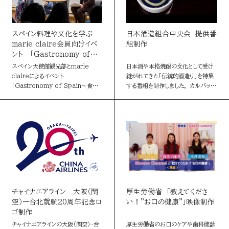
絞り込む
お問い合わせ
スペイン料理や文化を学ぶ
日本酒造組合中央会 提供番
読売マーケティング賞
marie claire会員向けイベ
組制作
条件クリア
DOWNLOADS
ント 「Gastronomy of
Spain～食と旅のクロストー
資料ダウンロード
スペイン大使館観光部とmarie
日本酒や本格焼酎の文化として受け
読売広告大賞
ク～」
claireによるイベント
継がれてきた「伝統的酒造り」を特集
「Gastronomy of Spain～食と
する番組を制作しました。 カルパッ
旅のクロストーク」を東京・大手町で
チョや和牛と日本酒、アヒージョと焼
NEWSLETTER
開催。読者とより深くつながる取り組
酎など、楽しみ方も多様になってきた
読売出版広告賞
みとして展開しているメンバ…
國酒。麹の働きを生かし酒を醸す
ニュースレター
そ…
読売・日テレ アドバタイザー・オブ・ザ・イヤー
English
チャイナエアライン 大阪（関
厚生労働省 「教えてくださ
空）ー台北就航20周年記念ロ
い！”お口の健康”」映像制作
ゴ制作
チャイナエアラインの大阪（関空）-台
厚生労働省のお口のケアや歯科健診