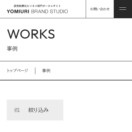
お問い合わせ
WORKS
ABOUT
事例
私たちについて
トップページ
事例
HINTS
私たちについて トップ
課題解決のヒント
コンソーシアム企業・パートナー
WORKS
絞り込み
事例
読売グループのリソース