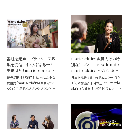
ALL
クリエイティブ
動画・テレビ番組
LINEUP
Webサイト
IP・キャラクター
イベント・体験
企画・イベント
メディアプランニング
データマーケティング
MEDIA
ブランディング
プロモーション
ソーシャルデザイン
PR・SNS
媒体・広告メニュー
リサーチ・分析
番組を起点にブランドの世界
marie claire会員向けの特
観を発信 オメガによる一社
別なサロン 「le salon de
新聞
提供番組「marie claire TV
marie claire ～Art de
～オメガ 時を刻む真髄～」
Vivre～」
デジタル広告配信
新聞
デジタル
marie claire
若年層
読売新聞社が発行するハイエンドな
日本を代表するハイジュエラー「ミキ
女性誌「marie claire（マリ・クレー
モト」の銀座4丁目本店にて、marie
ファミリー
シニア
BtoB
社会課題
デジタル
ル）」が世界的なメゾンやブランドを特
claire会員向けに特別なサロン「le
集する番組「marie claire TV」。
salon de marie claire ～Art
AWARD
学び
カルチャー
ラグジュアリー
今回はスイスの時計ブランド「オメ
de Vivre～」を開催しま…
ガ」を特…
読売新聞の広告賞
ターゲットメディア
CONTACT
読売新聞の広告賞 トップ