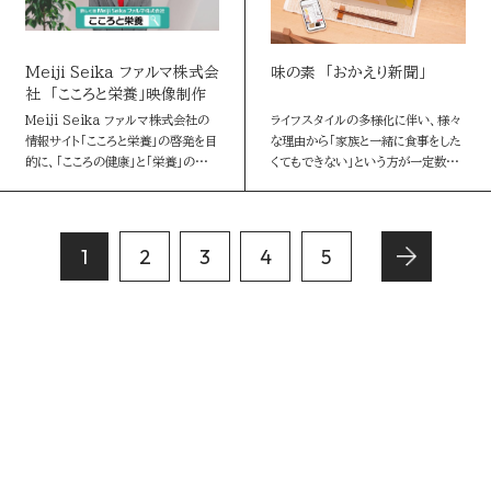
Meiji Seika ファルマ株式会
味の素 「おかえり新聞」
社 「こころと栄養」映像制作
Meiji Seika ファルマ株式会社の
ライフスタイルの多様化に伴い、様々
情報サイト「こころと栄養」の啓発を目
な理由から「家族と一緒に食事をした
的に、「こころの健康」と「栄養」の関係
くてもできない」という方が一定数い
について紹介する動画を制作しまし
ます。そんな方にも、“共食”がもたら
た。 アンケート調査の結果や専門家
す「家族との心の繋がり」「家族とのコ
へのインタビュー、…
ミュニケーション」を体験で…
1
2
3
4
5