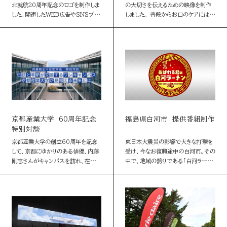
北就航20周年記念のロゴを制作しま
の大切さを伝えるための映像を制作
した。関連したWEB広告やSNSプロ
しました。 普段からお口のケアには気
モーションも実施。 バリエーションと
を使っている方だという「Bloome
して札幌-台北就航20周年ロゴも制
Channel」の3人。そんな3人が歯科
作しました。
医師の伊藤先生から”お…
京都産業大学 60周年記念
福島県白河市 提供番組制作
特別対談
京都産業大学の創立60周年を記念
東日本大震災の影響で大きな打撃を
して、京都にゆかりのある俳優、内藤
受け、今なお復興途中の白河市。その
剛志さんがキャンパスを訪れ、在間敬
中で、地域の誇りである「白河ラーメ
子学長と京都で学ぶ面白さや文理融
ン」を通じて、地元の魅力や復興の様
合が生みだす力について語り合いま
子を発信する番組を制作しました。 白
した。対談のもようを伝える映像と
河ラーメンを自作するほど地元愛…
WE…